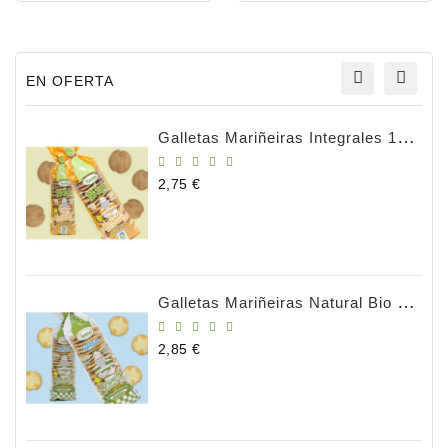
EN OFERTA
Galletas Mariñeiras Integrales 180g BIO
Precio
2,75 €
Galletas Mariñeiras Natural Bio 180gr
Precio
2,85 €