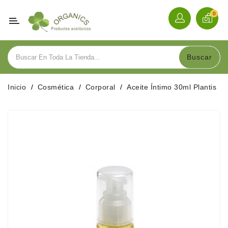
Categoría
0
Alimentación
Buscar
Bebidas
Inicio
Cosmética
Corporal
Aceite Íntimo 30ml Plantis
Herbolario
Cosmética
Hogar
Y
Menaje
Sobre
Nosotros
Contacte