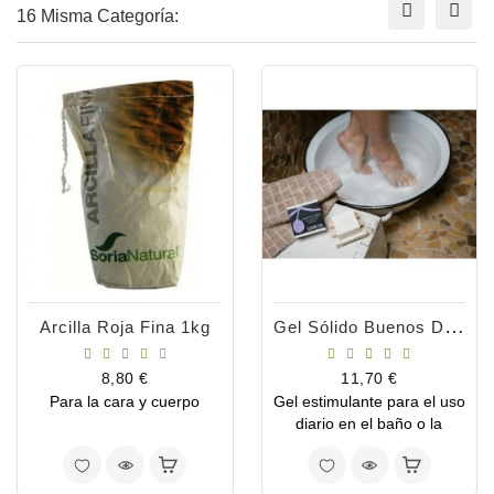
16 Misma Categoría:
Gel Sólido Buenos Días Bio 120ml
Arcilla Roja Fina 1kg
Precio
Precio
8,80 €
11,70 €
Para la cara y cuerpo
Gel estimulante para el uso
diario en el baño o la
ducha