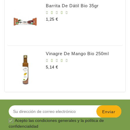
Barrita De Dátil Bio 35gr
Precio
1,25 €
Vinagre De Mango Bio 250ml
Precio
5,14 €
Acepto las
condiciones generales
y la política de

confidencialidad