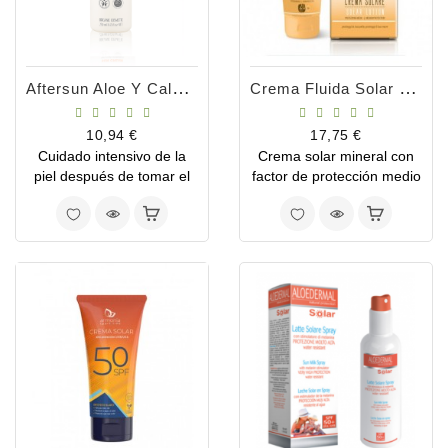
Aftersun Aloe Y Caléndula 250ml
Crema Fluida Solar SPF 20 Anthyllis
Precio
Precio
10,94 €
17,75 €
Cuidado intensivo de la
Crema solar mineral con
piel después de tomar el
factor de protección medio
sol