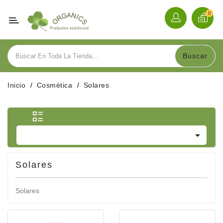
Categoría
0
Alimentación
Buscar
Bebidas
Inicio
Cosmética
Solares
Herbolario
Cosmética

Hogar
Y
Menaje
Solares
Sobre
Solares
Nosotros
Contacte