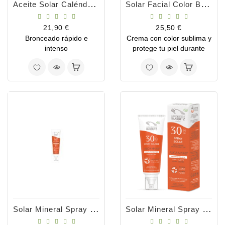
Aceite Solar Caléndula Y Jojoba SPF6
Solar Facial Color Beige SPF50 50ml
Precio
Precio
21,90 €
25,50 €
Bronceado rápido e
Crema con color sublima y
intenso
protege tu piel durante
todo el año!
Solar Mineral Spray Familiar SPF50- 150ml
Solar Mineral Spray SPF30- 100ml