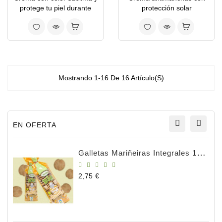
protege tu piel durante
protección solar
todo el año!
Mostrando 1-16 De 16 Artículo(s)
EN OFERTA
Galletas Mariñeiras Integrales 180g BIO
Precio
2,75 €