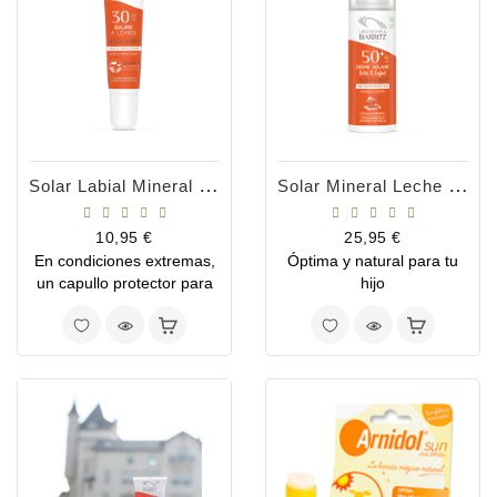
Solar Labial Mineral SPF30 15ml
Solar Mineral Leche Infantil SFP50- 100m
Precio
Precio
10,95 €
25,95 €
En condiciones extremas,
Óptima y natural para tu
un capullo protector para
hijo
vuestros labios