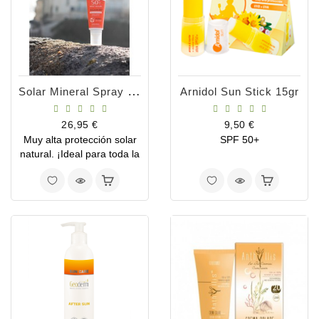
Solar Mineral Spray SPF50- 100ml
Arnidol Sun Stick 15gr
Precio
Precio
26,95 €
9,50 €
Muy alta protección solar
SPF 50+
natural. ¡Ideal para toda la
familia !