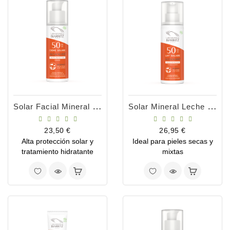
Con
Nosotros
Solar Facial Mineral SPF50 50ml
Solar Mineral Leche SPF50 100ml
Precio
Precio
23,50 €
26,95 €
Alta protección solar y
Ideal para pieles secas y
tratamiento hidratante
mixtas