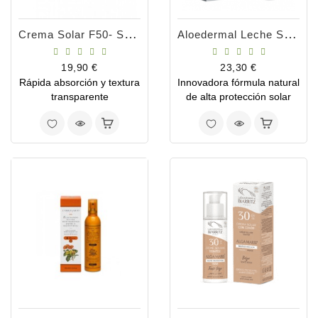
Crema Solar F50- Sport 150ml
Aloedermal Leche Solar Spray SPF30 150ml
Precio
Precio
19,90 €
23,30 €
Rápida absorción y textura
Innovadora fórmula natural
transparente
de alta protección solar