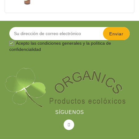
Acepto las
condiciones generales
y la política de

confidencialidad
SÍGUENOS