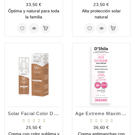
Precio
Precio
33,50 €
23,50 €
Óptima y natural para toda
Alta protección solar
la familia
natural
Solar Facial Color Dorado SPF50 50ml
Age Extreme Maximum Anti-Manchas 60ml
Precio
Precio
25,50 €
36,60 €
Crema con color sublima y
Crema antimanchas con