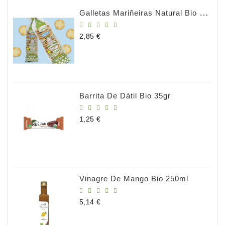
Galletas Mariñeiras Natural Bio 180gr
Precio
2,85 €
Barrita De Dátil Bio 35gr
Precio
1,25 €
Vinagre De Mango Bio 250ml
Precio
5,14 €