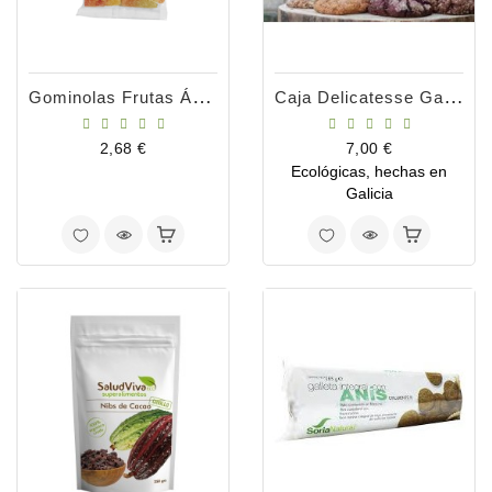
Gominolas Frutas Ácidas De Goma 75gr
Caja Delicatesse Galletas Burganas
Precio
Precio
2,68 €
7,00 €
Ecológicas, hechas en
Galicia