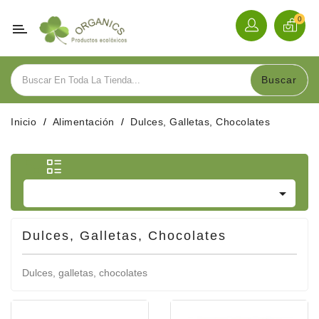
Categoría
0
Alimentación
Buscar
Bebidas
Inicio
Alimentación
Dulces, Galletas, Chocolates
Herbolario
Cosmética

Hogar
Y
Menaje
Dulces, Galletas, Chocolates
Sobre
Dulces, galletas, chocolates
Nosotros
Contacte