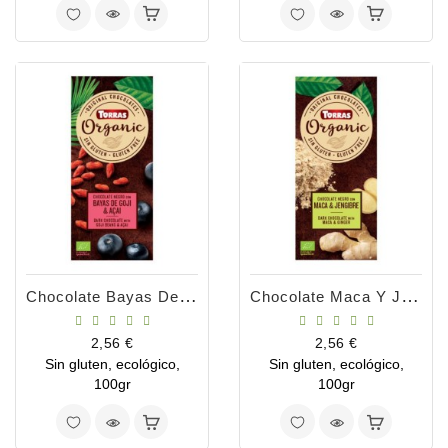
Chocolate Bayas De Goji Y Acai Bio
Chocolate Maca Y Jengibre Bio
Precio
Precio
2,56 €
2,56 €
Sin gluten, ecológico,
Sin gluten, ecológico,
100gr
100gr