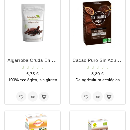
Con
Nosotros
Algarroba Cruda En Polvo 250gr
Cacao Puro Sin Azúcar 250g
Precio
Precio
6,75 €
8,80 €
100% ecológica, sin gluten
De agricultura ecológica