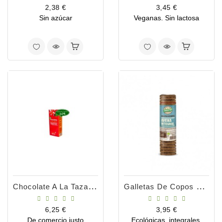
Precio
Precio
2,38 €
3,45 €
Sin azúcar
Veganas. Sin lactosa
Chocolate A La Taza Bio 350gr
Galletas De Copos De Avena Integral 250g
Precio
Precio
6,25 €
3,95 €
De comercio justo
Ecológicas, integrales,