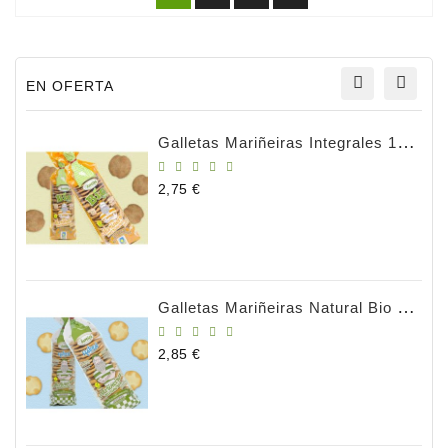
EN OFERTA
Galletas Mariñeiras Integrales 180g BIO
Precio
2,75 €
Galletas Mariñeiras Natural Bio 180gr
Precio
2,85 €