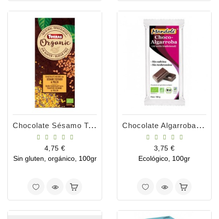
Chocolate Sésamo Tostado Y Polen Bio 100gr
Chocolate Algarroba Bio Sin Cafeína
Precio
Precio
4,75 €
3,75 €
Sin gluten, orgánico, 100gr
Ecológico, 100gr