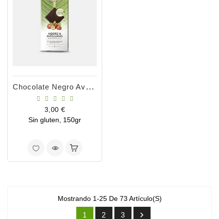
Chocolate Negro Avellanas Stevia 150gr
Precio
3,00 €
Sin gluten, 150gr
Mostrando 1-25 De 73 Artículo(s)

1
2
3