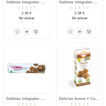
Galletas Integrales Con Muesli 165gr
Galletas Integrales Con Sésamo 165gr
Precio
Precio
2,38 €
2,38 €
Sin azúcar
Sin azúcar
Galletas Integrales Ricas En Fibra 165g
Delizias Avena Y Canela 125gr