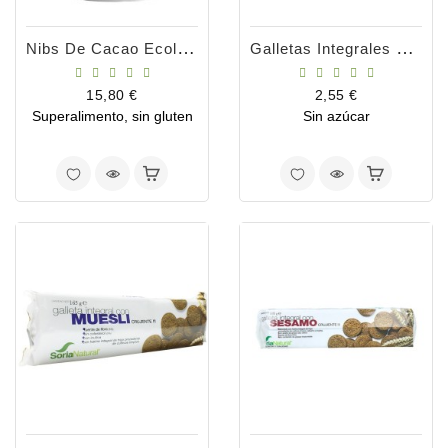
Nibs De Cacao Ecológicos 250gr
Galletas Integrales Con Anís 165g
Precio
Precio
15,80 €
2,55 €
Superalimento, sin gluten
Sin azúcar