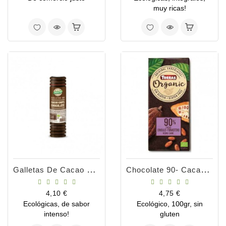
muy ricas!
Galletas De Cacao Y Chips Chocolate 250g
Chocolate 90- Cacao Orgánico
Precio
Precio
4,10 €
4,75 €
Ecológicas, de sabor
Ecológico, 100gr, sin
intenso!
gluten