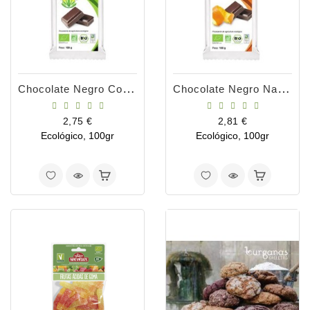
Chocolate Negro Con Agave Bio
Chocolate Negro Naranja Y Canela
Precio
Precio
2,75 €
2,81 €
Ecológico, 100gr
Ecológico, 100gr