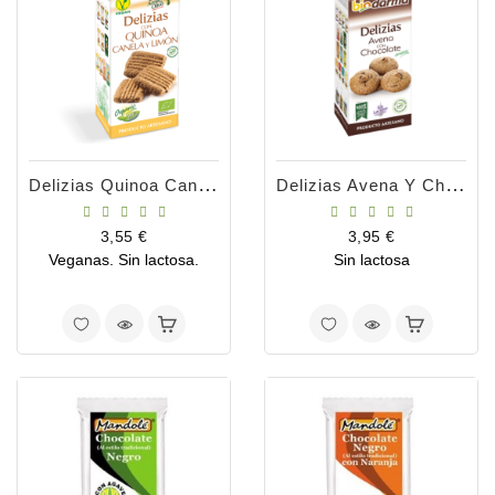
Delizias Quinoa Canela Limon 125grs
Delizias Avena Y Chocolate S-G 125gr
Precio
Precio
3,55 €
3,95 €
Veganas. Sin lactosa.
Sin lactosa