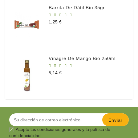
Barrita De Dátil Bio 35gr
Precio
1,25 €
Vinagre De Mango Bio 250ml
Precio
5,14 €
Acepto las
condiciones generales
y la política de

confidencialidad