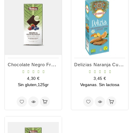
Chocolate Negro Frutas Del Bosque Stevia
Delizias Naranja Curcuma Y Jenjibre 125g
Precio
Precio
4,30 €
3,45 €
Sin gluten,125gr
Veganas. Sin lactosa