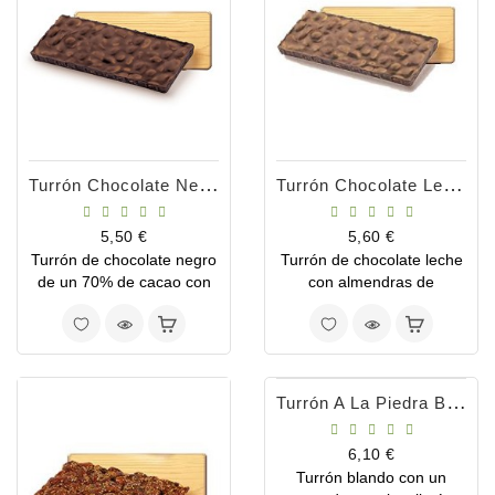
c...
Turrón Chocolate Negro 70- Bio Nutxes
Turrón Chocolate Leche Bio Nutxes
Precio
Precio
5,50 €
5,60 €
Turrón de chocolate negro
Turrón de chocolate leche
de un 70% de cacao con
con almendras de
almendra, de consistencia
consistencia dura y color
dura, de aspecto brillante y
marrón claro, suave al
suave al paladar
paladar.
Turrón A La Piedra Bio 200gr Nutxes
Precio
6,10 €
Turrón blando con un