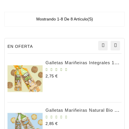
azúcar con tonos
marrones de las
almendras, de sabor
dulce.
Mostrando 1-8 De 8 Artículo(s)
EN OFERTA
Galletas Mariñeiras Integrales 180g BIO
Precio
2,75 €
Galletas Mariñeiras Natural Bio 180gr
Precio
2,85 €