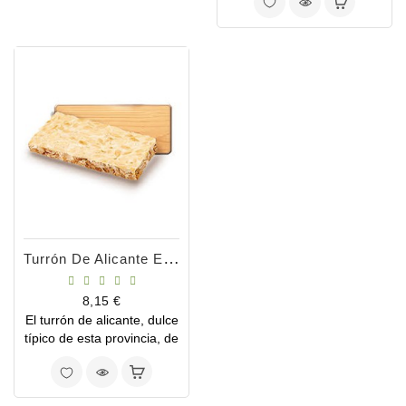
marrón debido a las
almendras molidas y la
miel, de sabor dulce.
Turrón De Alicante Eco 200g
Precio
8,15 €
El turrón de alicante, dulce
típico de esta provincia, de
textura dura, color
blanquecino proveniente
de la mezcla de miel y