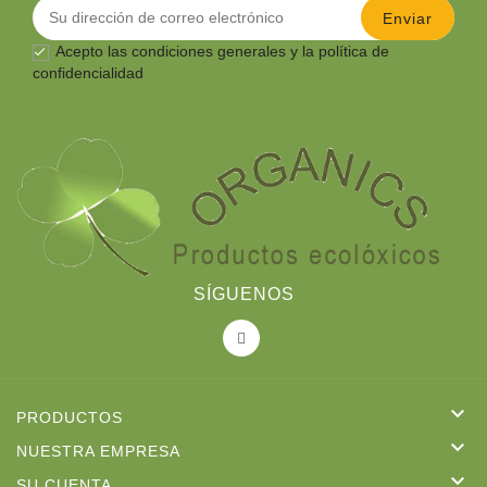
Acepto las
condiciones generales
y la política de

confidencialidad
SÍGUENOS

PRODUCTOS

NUESTRA EMPRESA

SU CUENTA