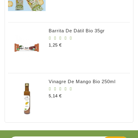
Barrita De Dátil Bio 35gr
Precio
1,25 €
Vinagre De Mango Bio 250ml
Precio
5,14 €