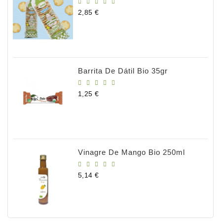
Precio
2,85 €
Barrita De Dátil Bio 35gr
Precio
1,25 €
Vinagre De Mango Bio 250ml
Precio
5,14 €