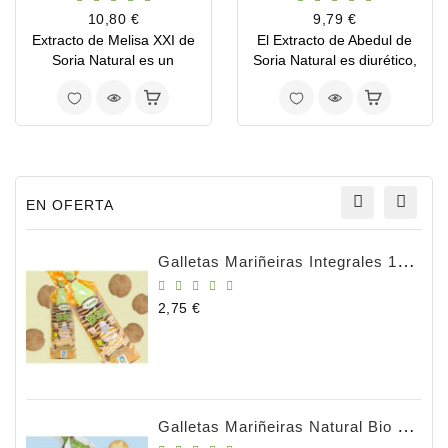
Precio
Precio
10,80 €
9,79 €
Extracto de Melisa XXI de
El Extracto de Abedul de
Soria Natural es un
Soria Natural es diurético,
complemento alimenticio
activador de la producción
con la propiedad de
de orina y descongestivo.
equilibrar el sistema
nervioso.
EN OFERTA
Galletas Mariñeiras Integrales 180g BIO
Precio
2,75 €
Galletas Mariñeiras Natural Bio 180gr