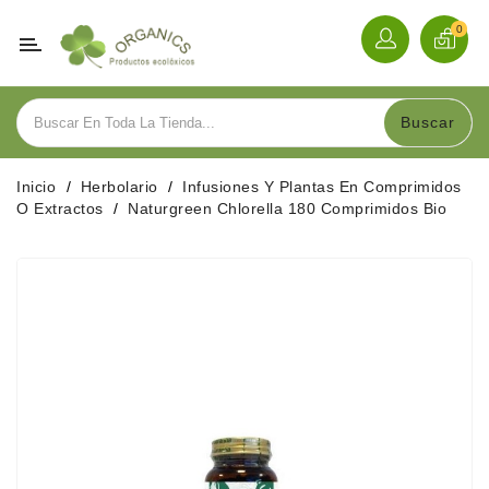
Categoría
0
Alimentación
Buscar
Bebidas
Inicio
Herbolario
Infusiones Y Plantas En Comprimidos
Herbolario
O Extractos
Naturgreen Chlorella 180 Comprimidos Bio
Cosmética
Hogar
Y
Menaje
Sobre
Nosotros
Contacte