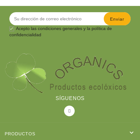
Acepto las
condiciones generales
y la política de

confidencialidad
SÍGUENOS

PRODUCTOS