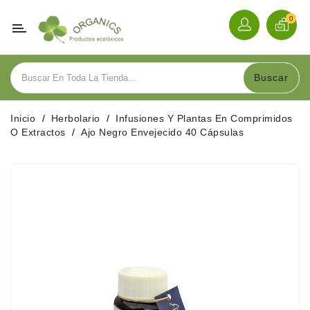
Categoría
0
Alimentación
Buscar
Bebidas
Inicio
Herbolario
Infusiones Y Plantas En Comprimidos
Herbolario
O Extractos
Ajo Negro Envejecido 40 Cápsulas
Cosmética
Hogar
Y
Menaje
Sobre
Nosotros
Contacte