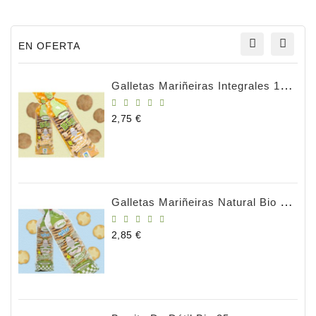
antiinflamatorio.
EN OFERTA
Galletas Mariñeiras Integrales 180g BIO
Precio
2,75 €
Galletas Mariñeiras Natural Bio 180gr
Precio
2,85 €