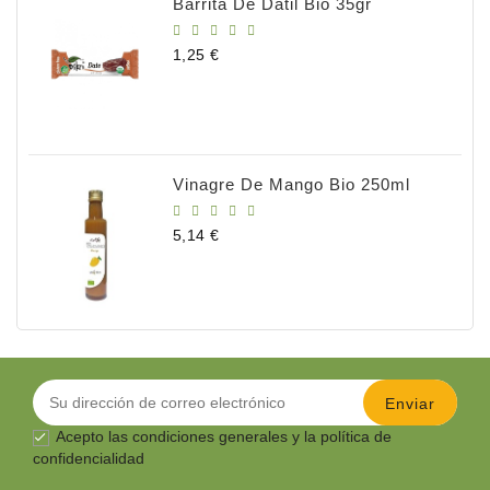
Barrita De Dátil Bio 35gr
Precio
1,25 €
Vinagre De Mango Bio 250ml
Precio
5,14 €
Acepto las
condiciones generales
y la política de

confidencialidad