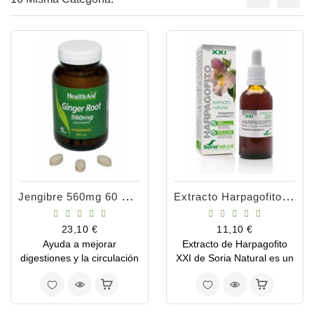
Jengibre 560mg 60 Comprimidos
Extracto Harpagofito XXI 50ml
Precio
Precio
23,10 €
11,10 €
Ayuda a mejorar
Extracto de Harpagofito
digestiones y la circulación
XXI de Soria Natural es un
sanguínea
complemento alimenticio
que se utiliza
tradicionalmente por su
importante poder