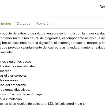
Dev
ripción
Detalles
Revisión
producto de extracto de raíz de jengibre se formula con la mejor calida
contener un mínimo de 5% de gingeroles, el componente activo que ayu
ngibre es excelente para la digestión, el estómago revuelto, mareos y 
a que provoca calentamiento del cuerpo y así ayuda a mantener saludab
ovascular.
n los siguientes casos:
 los dolores menstruales.
 mareos.
ar el olor corporal.
 las náuseas.
as del embarazo.
roblemas digestivos.
a los músculos del estómago.
 la circulación.
 los altos niveles de colesterol LDL (el colesterol malo ).