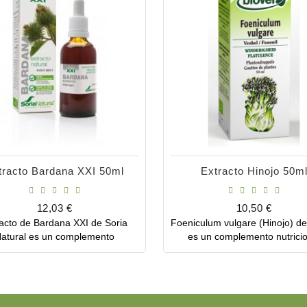
tracto Bardana XXI 50ml
Extracto Hinojo 50m
Precio
Precio
12,03 €
10,50 €
acto de Bardana XXI de Soria
Foeniculum vulgare (Hinojo) de
Comprar
Comprar
atural es un complemento
es un complemento nutricio
imenticio que posee efectos
indicado para favorecer la dige
bacterianos, antiinflamatorios y
evitar la acumulación de ga
fortalecedores del sistema
inmunológico.