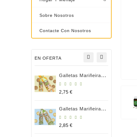
Sobre Nosotros
Contacte Con Nosotros
EN OFERTA
Galletas Mariñeiras Integrales 180g BIO
Precio
2,75 €
Galletas Mariñeiras Natural Bio 180gr
Precio
2,85 €