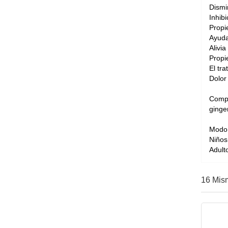
Dismin
Inhib
Propi
Ayuda
Alivia
Propi
El tra
Dolor
Compo
ginger
Modo 
Niños
Adult
16 Mis