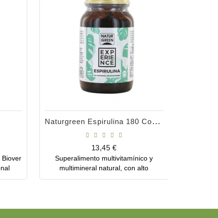
Naturgreen Espirulina 180 Comprimidos
l
Precio
13,45 €
 Biover
Superalimento multivitamínico y
El Extra
Comprar
nal
multimineral natural, con alto
Soria Nat
stión y
contenido en proteinas
propieda
ses.
de las ví