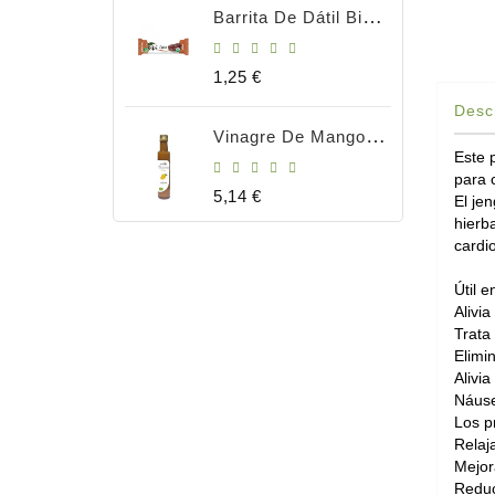
Barrita De Dátil Bio 35gr
Precio
1,25 €
Desc
Vinagre De Mango Bio 250ml
Este 
para 
Precio
5,14 €
El je
hierb
cardi
Útil e
Alivia
Trata
Elimin
Alivia
Náuse
Los p
Relaj
Mejora
Reduce