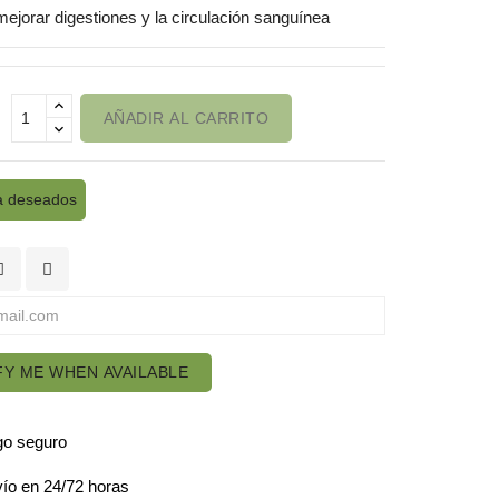
ejorar digestiones y la circulación sanguínea
AÑADIR AL CARRITO
a deseados
FY ME WHEN AVAILABLE
o seguro
ío en 24/72 horas