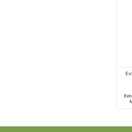
Ex
Extr
N
al
anti