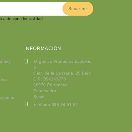
tica de confidencialidad
INFORMACIÓN
Organics Productos Ecoloxic
sonal
o
Carr. de la Lanzada, 25 Bajo
CIF: B94143773
bono
36970 Portonovo
Pontevedra
Spain
scuento
teléfono
685 34 91 82
organics16@organicsproduct
osecoloxicos.com