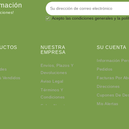
rmación
ciones!
Acepto las
condiciones generales
y la polí

UCTOS
NUESTRA
SU CUENTA
EMPRESA
Información Per
Envíos, Plazos Y
des
Pedidos
Devoluciones
s Vendidos
Facturas Por A
Aviso Legal
Direcciones
Términos Y
Cupones De De
Condiciones
Mis Alertas
Sobre Nosotros
Contacte Con Nosotros