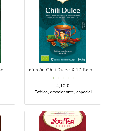
Infusión Chai Verde X 17 Bolsitas
Infusión Chili Dulce X 17 Bolsitas
Precio
4,10 €
a
Exótico, emocionante, especial
Comprar