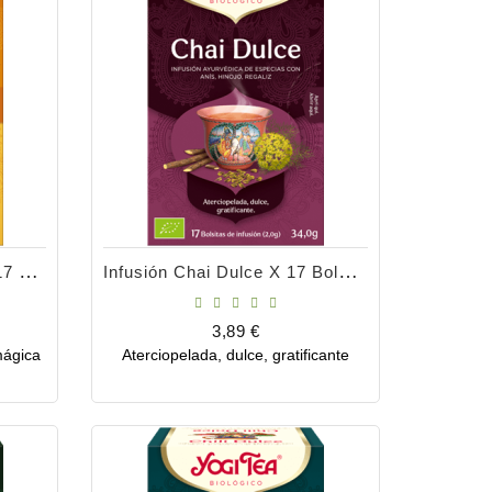
Infusión Chai Cúrcuma X 17 Bolsitas
Infusión Chai Dulce X 17 Bolsitas
Precio
3,89 €
mágica
Aterciopelada, dulce, gratificante
Comprar