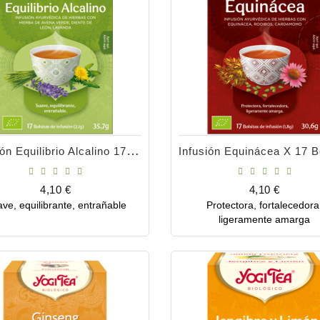
Infusión Equilibrio Alcalino 17 Bolsitas
Precio
Precio
4,10 €
4,10 €
ve, equilibrante, entrañable
Protectora, fortalecedora
Comprar
Comprar
ligeramente amarga