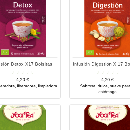
usión Detox X17 Bolsitas
Infusión Digestión X 17 Bo
Precio
Precio
4,20 €
4,20 €
radora, liberadora, limpiadora
Sabrosa, dulce, suave para
Comprar
Comprar
estómago