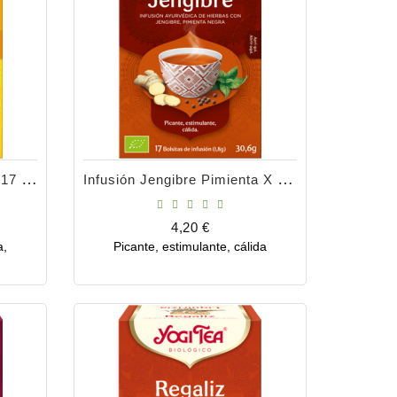
Infusión Jengibre Limón X 17 Bolsitas
Infusión Jengibre Pimienta X 17 Bolsitas
Precio
4,20 €
a,
Picante, estimulante, cálida
Comprar