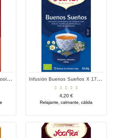
Infusión Buenos Sueños Rooibos Vainilla
Infusión Buenos Sueños X 17 Bolsitas
Precio
4,20 €
te
Relajante, calmante, cálida
Comprar