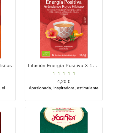
Infusión Energía Positiva X 17 Bolsitas
lsitas
Precio
4,20 €
 el
Apasionada, inspiradora, estimulante
Comprar