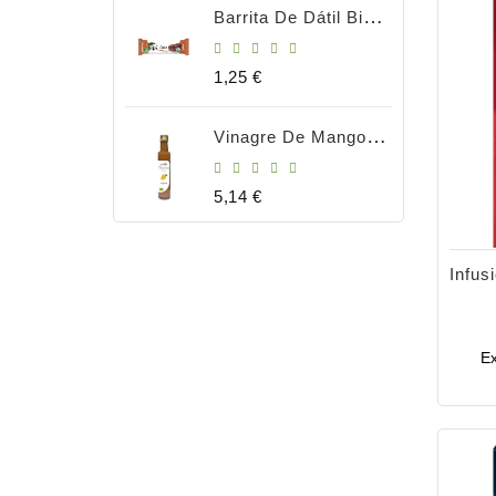
Barrita De Dátil Bio 35gr
Precio
1,25 €
Vinagre De Mango Bio 250ml
Precio
5,14 €
Ex