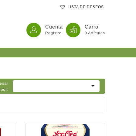
LISTA DE DESEOS
Cuenta
Carro
Registro
0
Artículos
ates
enar

por:
tas En Comprimidos O Extractos