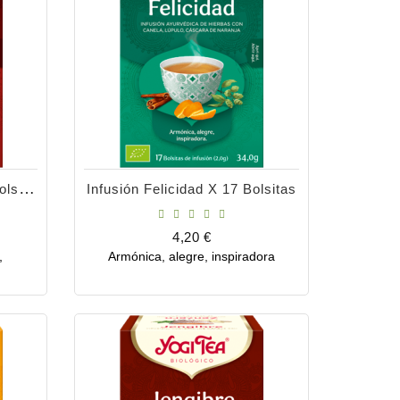
Infusión Equinácea X 17 Bolsitas
Infusión Felicidad X 17 Bolsitas
Precio
4,20 €
,
Armónica, alegre, inspiradora
Comprar