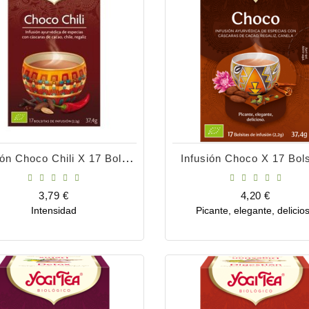
Infusión Choco Chili X 17 Bolsitas
Infusión Choco X 17 Bols
Precio
Precio
3,79 €
4,20 €
Intensidad
Picante, elegante, delicio
Comprar
Comprar