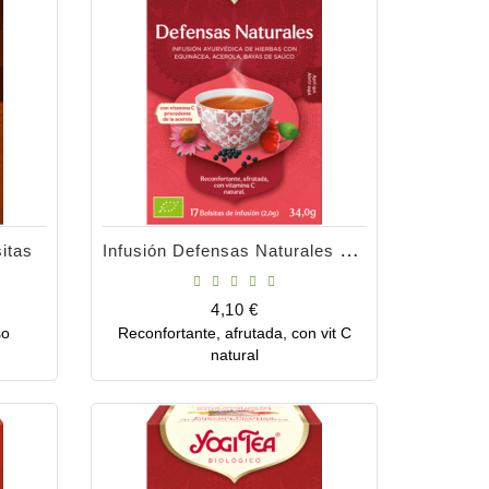
Infusión Defensas Naturales X 17 Bolsita
itas
Precio
4,10 €
so
Reconfortante, afrutada, con vit C
Comprar
natural