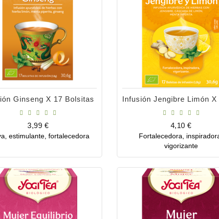
sión Ginseng X 17 Bolsitas
Precio
Precio
3,99 €
4,10 €
va, estimulante, fortalecedora
Fortalecedora, inspirador
Comprar
Comprar
vigorizante