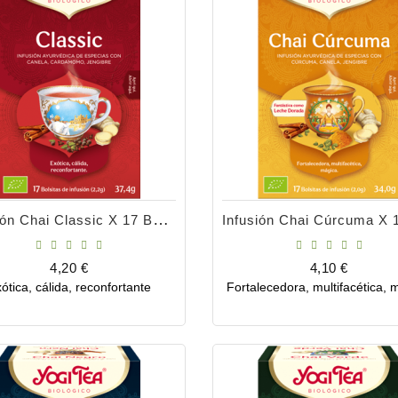
Infusión Chai Classic X 17 Bolsitas
Precio
Precio
4,20 €
4,10 €
ótica, cálida, reconfortante
Fortalecedora, multifacética, 
Comprar
Comprar