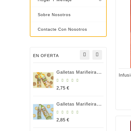
Sobre Nosotros
Contacte Con Nosotros
EN OFERTA
Galletas Mariñeiras Integrales 180g BIO
Precio
2,75 €
Galletas Mariñeiras Natural Bio 180gr
Precio
2,85 €