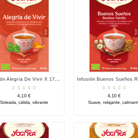
Colágeno Forte 90 Cápsulas
Infusión Alegría De Vivir X 17 Bolsitas
Precio
23,60 €
Precio
Precio
4,10 €
4,10 €
Soleada, cálida, vibrante
Suave, relajante, calman
Comprar
Comprar
Aceite Esencial Romero Cineol Bio 10ml
Precio
9,25 €