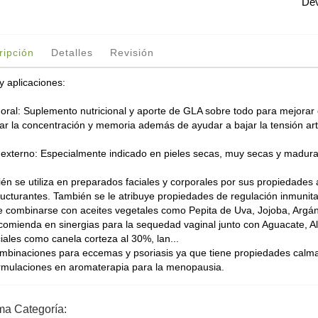
Dev
ripción
Detalles
Revisión
y aplicaciones:
 oral: Suplemento nutricional y aporte de GLA sobre todo para mejorar e
ar la concentración y memoria además de ayudar a bajar la tensión arte
 externo: Especialmente indicado en pieles secas, muy secas y madura
én se utiliza en preparados faciales y corporales por sus propiedades a
ructurantes. También se le atribuye propiedades de regulación inmunita
 combinarse con aceites vegetales como Pepita de Uva, Jojoba, Argá
comienda en sinergias para la sequedad vaginal junto con Aguacate, A
iales como canela corteza al 30%, lan...
mbinaciones para eccemas y psoriasis ya que tiene propiedades calman
rmulaciones en aromaterapia para la menopausia.
ma Categoría: