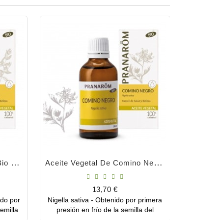
Aceite Vegetal De Jojoba Bio 50ml
Aceite Vegetal De Comino Negro Bio 50ml
Precio
13,70 €
ido por
Nigella sativa - Obtenido por primera
Borago 
Comprar
emilla
presión en frío de la semilla del
primera p
as.
comino negro. Una perla del Magreb y