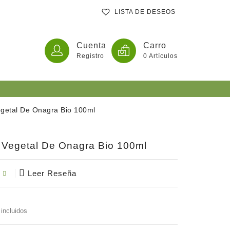
LISTA DE DESEOS
Cuenta
Carro
Registro
0
Artículos
egetal De Onagra Bio 100ml
ates
 Vegetal De Onagra Bio 100ml
tas En Comprimidos O Extractos
Leer Reseña
incluidos