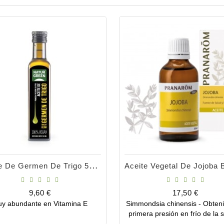
Aceite De Germen De Trigo 50ml
Precio
Precio
9,60 €
17,50 €
y abundante en Vitamina E
Simmondsia chinensis - Obten
Comprar
Comprar
primera presión en frío de la s
de jojoba. El oro de los inc