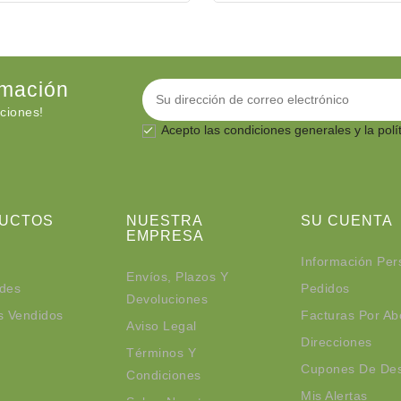
Una cera vegetal líquida muy
tolerada por la piel y que permi
clase de aplicacio...
rmación
ciones!
Acepto las
condiciones generales
y la polí

UCTOS
NUESTRA
SU CUENTA
EMPRESA
Información Per
Envíos, Plazos Y
des
Pedidos
Devoluciones
s Vendidos
Facturas Por A
Aviso Legal
Direcciones
Términos Y
Cupones De De
Condiciones
Mis Alertas