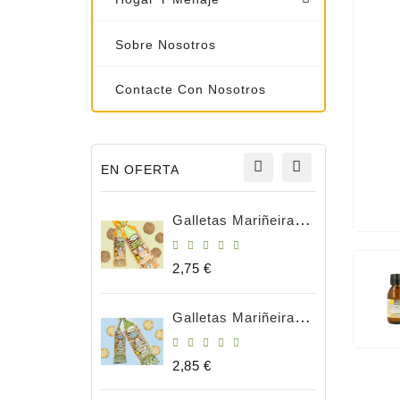
Sobre Nosotros
Contacte Con Nosotros
EN OFERTA
Galletas Mariñeiras Integrales 180g BIO
Precio
2,75 €
Galletas Mariñeiras Natural Bio 180gr
Precio
2,85 €