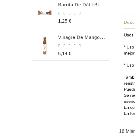
Barrita De Dátil Bio 35gr
Precio
1,25 €
Desc
Usos 
Vinagre De Mango Bio 250ml
* Uso
mejor
Precio
5,14 €
* Uso
Tambi
reest
Puede
Se re
esenc
En co
En fo
16 Mis