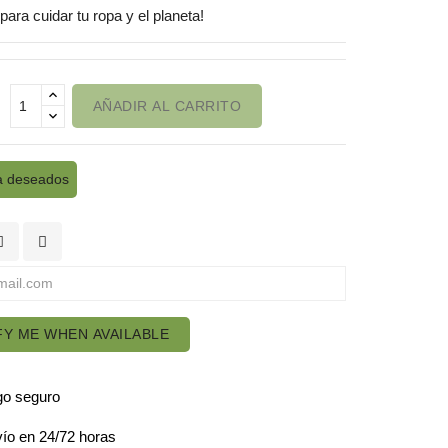
para cuidar tu ropa y el planeta!
AÑADIR AL CARRITO
a deseados
FY ME WHEN AVAILABLE
o seguro
ío en 24/72 horas