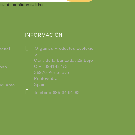
tica de confidencialidad
INFORMACIÓN
Organics Productos Ecoloxic
sonal
o
Carr. de la Lanzada, 25 Bajo
CIF: B94143773
bono
36970 Portonovo
Pontevedra
Spain
scuento
teléfono
685 34 91 82
organics16@organicsproduct
osecoloxicos.com