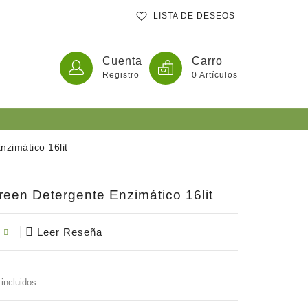
LISTA DE DESEOS
Cuenta
Carro
Registro
0
Artículos
zimático 16lit
ates
een Detergente Enzimático 16lit
tas En Comprimidos O Extractos
Leer Reseña
incluidos