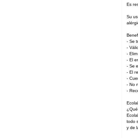
Es re
Su us
alérg
Benef
- Se 
- Váli
- Eli
- El e
- Se 
- El r
- Cue
- No 
- Rec
Ecolab
¿Qué 
Ecola
todo 
y de l