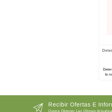
Deter
Deter
la r
Recibir Ofertas E Info
Quiere Obtener Las Últimas Actualiza