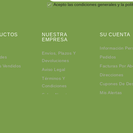
Acepto las
condiciones generales
y la polí

UCTOS
NUESTRA
SU CUENTA
EMPRESA
Información Per
Envíos, Plazos Y
des
Pedidos
Devoluciones
s Vendidos
Facturas Por A
Aviso Legal
Direcciones
Términos Y
Cupones De De
Condiciones
Mis Alertas
Sobre Nosotros
Contacte Con Nosotros
© 2026 - Organics productos Ecolóxicos