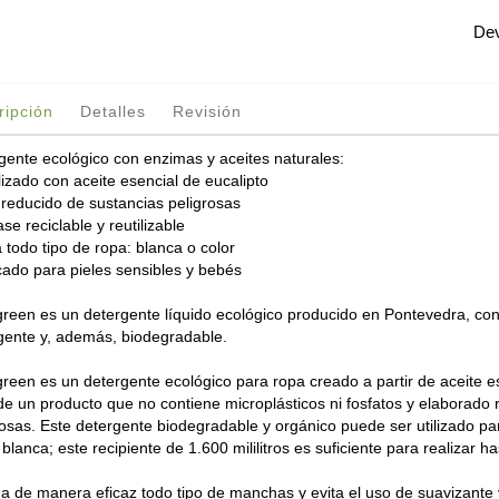
Dev
ripción
Detalles
Revisión
gente ecológico con enzimas y aceites naturales:
lizado con aceite esencial de eucalipto
 reducido de sustancias peligrosas
se reciclable y reutilizable
 todo tipo de ropa: blanca o color
icado para pieles sensibles y bebés
reen es un detergente líquido ecológico producido en Pontevedra, con s
gente y, además, biodegradable.
reen es un detergente ecológico para ropa creado a partir de aceite es
 de un producto que no contiene microplásticos ni fosfatos y elaborado 
rosas. Este detergente biodegradable y orgánico puede ser utilizado par
lanca; este recipiente de 1.600 mililitros es suficiente para realizar h
na de manera eficaz todo tipo de manchas y evita el uso de suavizante