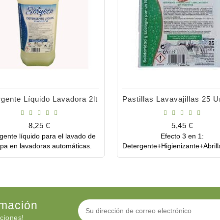
gente Líquido Lavadora 2lt
Precio
Precio
8,25 €
5,45 €
gente líquido para el lavado de
Efecto 3 en 1:
Comprar
Comprar
opa en lavadoras automáticas.
Detergente+Higienizante+Abrill
rmación
ciones!