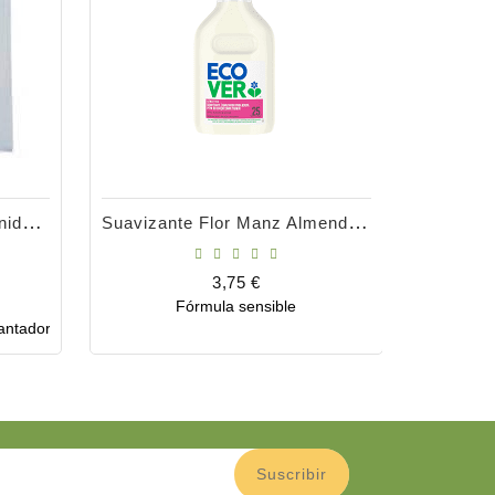
Pastillas Lavavajillas 25 Unidades
Suavizante Flor Manz Almend 750ml
Precio
3,75 €
Fórmula sensible
Eco-
Comprar
antador.
concentra