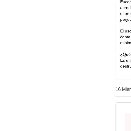
Eucag
acred
el pr
perjud
El us
conta
minim
¿Qué 
Es un
destr
16 Mis