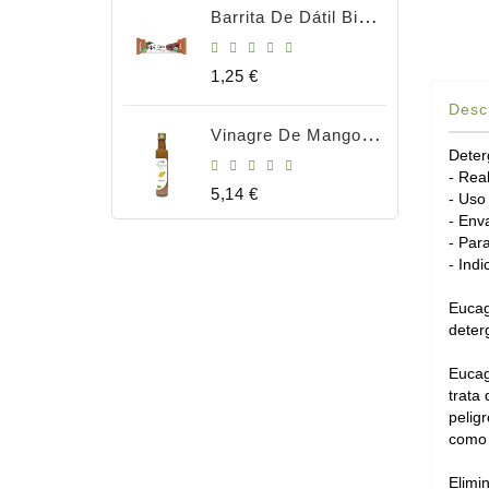
Barrita De Dátil Bio 35gr
Precio
1,25 €
Desc
Vinagre De Mango Bio 250ml
Deter
- Rea
Precio
5,14 €
- Uso
- Enva
- Para
- Ind
Eucag
deter
Eucag
trata
pelig
como b
Elimi