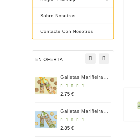
Sobre Nosotros
Contacte Con Nosotros
EN OFERTA
Galletas Mariñeiras Integrales 180g BIO
Precio
2,75 €
Galletas Mariñeiras Natural Bio 180gr
Precio
2,85 €