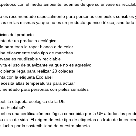
spetuoso con el medio ambiente, además de que su envase es reciclable
o es recomendado especialmente para personas con pieles sensibles y
icas en las mismas ya que no es un producto químico tóxico, sino todo l
icios del producto:
trata de un producto ecológico
do para toda la ropa: blanca o de color
mina eficazmente todo tipo de manchas
nvase es reutilizable y reciclable
evita el uso de suavizante ya que no es agresivo
ecipiente llega para realizar 23 coladas
nta con la etiqueta Ecolabel
necesita altas temperaturas para actuar
omendado para personas con pieles sensibles
el: la etiqueta ecológica de la UE
es Ecolabel?
bel es una certificación ecológica concebida por la UE a todos los pr
su ciclo de vida. El origen de este tipo de etiquetas es fruto de la cre
a lucha por la sostenibilidad de nuestro planeta.